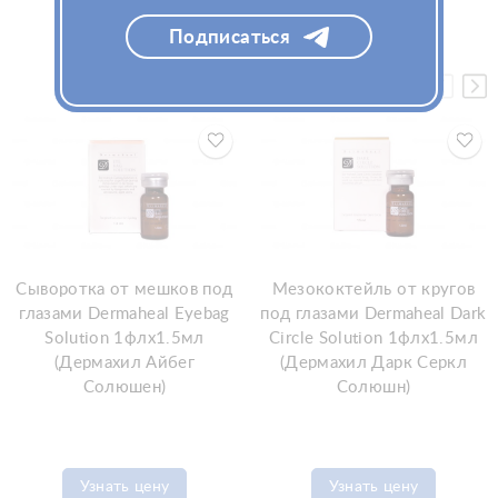
купили
Подписаться
Сыворотка от мешков под
Мезококтейль от кругов
глазами Dermaheal Eyebag
под глазами Dermaheal Dark
Solution 1флx1.5мл
Circle Solution 1флx1.5мл
(Дермахил Айбег
(Дермахил Дарк Серкл
Солюшен)
Солюшн)
Узнать цену
Узнать цену