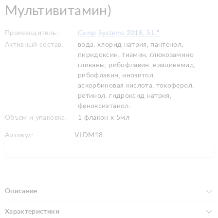
Мультивитамин)
Производитель:
Camp Systems 2018, S.L."
Активный состав:
вода, хлорид натрия, пантенол,
пиридоксин, тиамин, глюкозамино
гликаны, рибофлавин, ниацинамид,
рибофлавин, инозитол,
аскорбиновая кислота, токоферол,
ретинол, гидроксид натрия,
феноксиэтанол.
Объем и упаковка:
1 флакон х 5мл
Артикул:
VLDM18
Описание
Характеристики