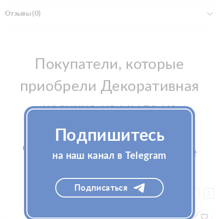
Отзывы (0)
Покупатели, которые
приобрели Декоративная
косичка из мыла из
палисандрового дерева
Подпишитесь
"Птицы" La Savonnerie de
на наш канал в Telegram
Nyons, также купили
Подписаться