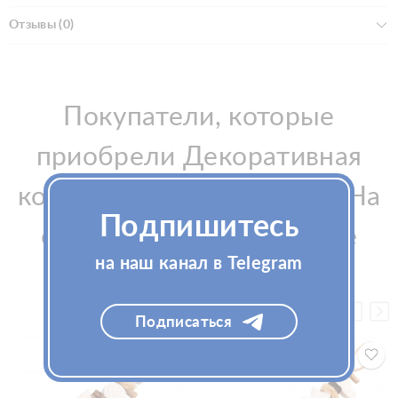
Отзывы (0)
Покупатели, которые
приобрели Декоративная
косичка из мыла с розой "На
Подпишитесь
счастье" La Savonnerie de
на наш канал в Telegram
Nyons, также купили
Подписаться