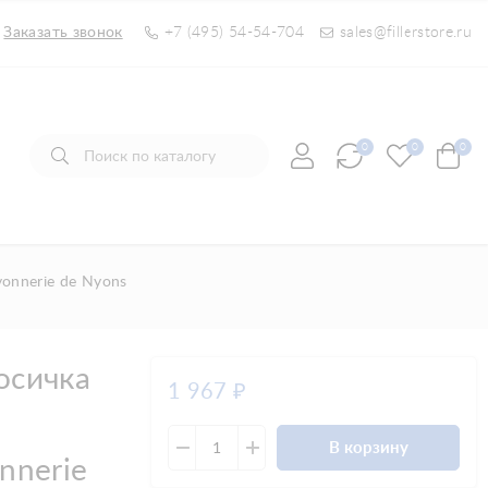
Заказать звонок
+7 (495) 54-54-704
sales@fillerstore.ru
0
0
0
onnerie de Nyons
осичка
1 967
₽
й
В корзину
nnerie