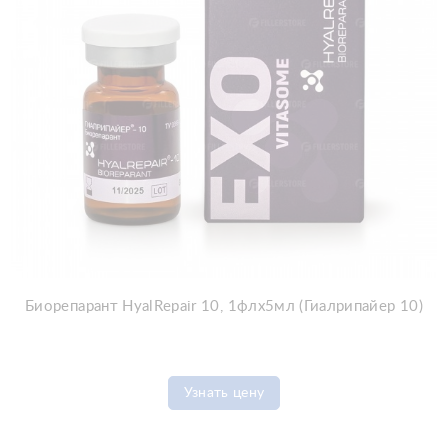
Биорепарант HyalRepair 10, 1флx5мл (Гиалрипайер 10)
Узнать цену