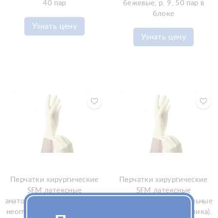
40 пар
бежевые, р. 9, 50 пар в
блоке
Узнать цену
Узнать цену
Перчатки хирургические
Перчатки хирургические
SFM латексные
SFM латексные
анатомические стерильные
анатомические стерильные
неопудренные (без валика),
неопудренные (без валика),