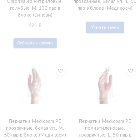
Chlorinated нитриловые,
прозрачные, белая уп., L, 50
голубые, M, 100 пар в
пар в блоке (Медикосм)
блоке (Бинови)
690
₽
Узнать цену
Добавить в корзину
Перчатки Medicosm PE
Перчатки Medicosm PE
прозрачные, белая уп., M,
полиэтиленовые,
50 пар в блоке (Медикосм)
прозрачные, L, 50 пар в