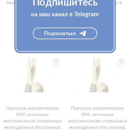
Подпишитесь
бежевые, р. 8.5, 50 пар в
бежевые, р. 8, 50 пар в
блоке
блоке
на наш канал в Telegram
Узнать цену
Узнать цену
Подписаться
Перчатки хирургические
Перчатки хирургические
SFM латексные
SFM латексные
анатомические стерильные
анатомические стерильные
неопудренные (без валика),
неопудренные (без валика),