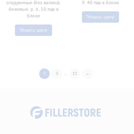
опудренные (без валика),
9, 40 пар в блоке
бежевые, р. 6, 50 пар в
блоке
Узнать цену
Узнать цену
1
2
...
11
→