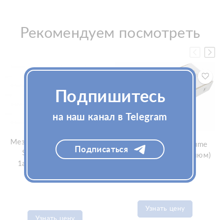
Рекомендуем посмотреть
Подпишитесь
на наш канал в Telegram
Мезопрепарат для волос
Филлер Princess Volume
Подписаться
Skinasil Strong Hair
1x1мл (Принцесс Волюм)
1ампx2мл (Скинасил
Стронг Хеа)
Узнать цену
Узнать цену