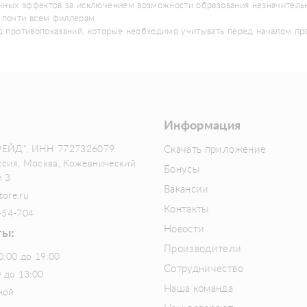
бочных эффектов за исключением возможности образования незначитель
 почти всем филлерам.
яд противопоказаний, которые необходимо учитывать перед началом п
Информация
РЕЙД", ИНН 7727326079
Скачать приложение
ссия, Москва, Кожевнический
Бонусы
м 3
Вакансии
tore.ru
Контакты
-54-704
Новости
ты:
Производители
0:00 до 19:00
Сотрудничество
0 до 13:00
Наша команда
ной