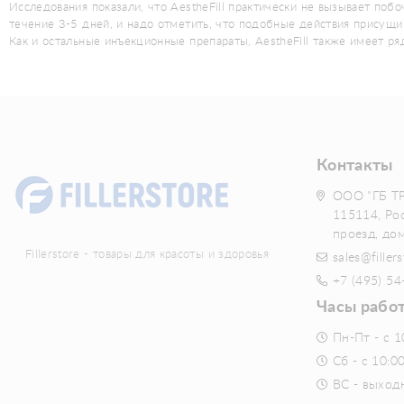
Исследования показали, что AestheFill практически не вызывает по
течение 3-5 дней, и надо отметить, что подобные действия присущи
Как и остальные инъекционные препараты, AestheFill также имеет р
Контакты
ООО "ГБ Т
115114, Ро
проезд, до
Fillerstore - товары для красоты и здоровья
sales@fillers
+7 (495) 54
Часы рабо
Пн-Пт - с 1
Сб - с 10:0
ВС - выход