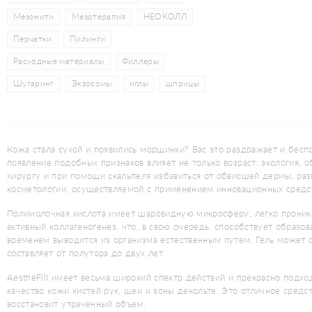
Мезонити
Мезотерапия
НЕОКОЛЛ
Перчатки
Пилинги
Расходные материалы
Филлеры
Шугаринг
Экзосомы
иглы
шприцы
Кожа стала сухой и появились морщинки? Вас это раздражает и беспо
появление подобных признаков влияет не только возраст: экология,
хирургу и при помощи скальпеля избавиться от обвисшей дермы, раз
косметологии, осуществляемой с применением инновационных средст
Полимолочная кислота имеет шаровидную микросферу, легко проника
активный коллагеногенез, что, в свою очередь, способствует образо
временем выводится из организма естественным путем. Гель может с
составляет от полутора до двух лет.
AestheFill имеет весьма широкий спектр действий и прекрасно подх
качество кожи кистей рук, шеи и зоны декольте. Это отличное сред
восстановит утраченный объем.