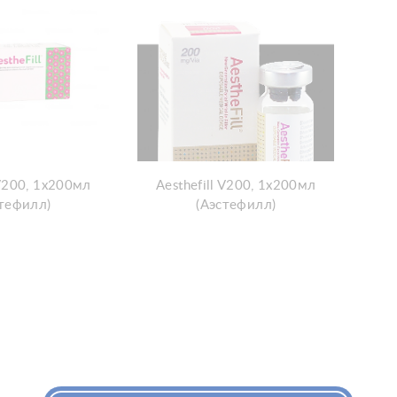
 V200, 1x200мл
Aesthefill V200, 1x200мл
стефилл)
(Аэстефилл)