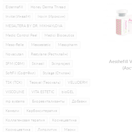
Eldermafill
Honey Derma Thread
Invite (Инвайт)
Iroxin (Ироксин)
MESALTERA BY DR. MIKHAYLOVA
Medic Control Peel
Medici Bioceutics
Meso-Relle
Mesoestetic
Mesopharm
Novacutan
Restylane (Рестилайн)
Aesthefill
SFM (СФМ)
Skinasil
Skinproject
(Аэ
SoftFil (СофтФил)
Stylage (Стилаж)
TSK (ТСК)
Teosyal (Теосиаль)
VELUDERM
VISCOLINE
VITA ESTETIC
bioGEL
mp systems
Биоревитализанты
Добавки
Канюли
Карбокситерапия
Коллагеновая терапия
Космецевтика
Космоцевтика
Липолитик
Маски