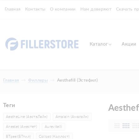
Главная
Контакты
О компании
Нам доверяют
Скачать п
Каталог
Акции
Главная
Филлеры
Aesthefill (Эстефил)
Теги
Aesthef
AestheLine (АэстэЛайн)
Amalain (Амалайн)
Anestet (Анестет)
Aurevitelli
BTpeel(БТпил)
Collost (Коллост)