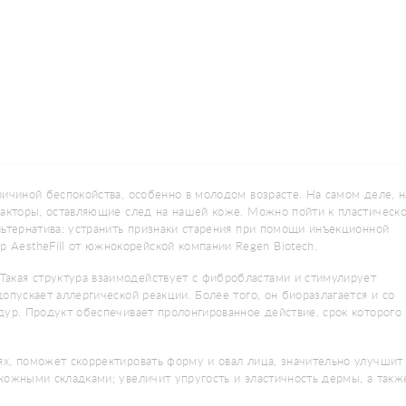
ричиной беспокойства, особенно в молодом возрасте. На самом деле, н
 факторы, оставляющие след на нашей коже. Можно пойти к пластическ
льтернатива: устранить признаки старения при помощи инъекционной
AestheFill от южнокорейской компании Regen Biotech.
Такая структура взаимодействует с фибробластами и стимулирует
опускает аллергической реакции. Более того, он биоразлагается и со
дур. Продукт обеспечивает пролонгированное действие, срок которого
ях, поможет скорректировать форму и овал лица, значительно улучшит
кожными складками; увеличит упругость и эластичность дермы, а такж