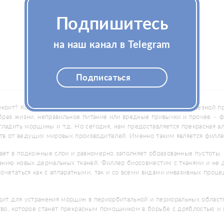
Подпишитесь
на наш канал в Telegram
Подписаться
коит? Конечно! Появление признаков старения становится серьезной п
 образ жизни, неправильное питание или вредные привычки и прочее –
гладить морщины и т.д. Но сегодня, нам предоставляется прекрасная а
в от ведущих мировых производителей. Именно таким является филлер 
ет в подкожные слои и равномерно заполняет образованные пустоты. 
ванию новых дермальных тканей. Филлер биосовместим с тканями и не д
очетаться как с аппаратными, так и со всеми видами инвазивных проце
одит для устранения морщин в периорбитальной и периоральных област
ство, которое станет прекрасным помощником в борьбе с дряблостью и 