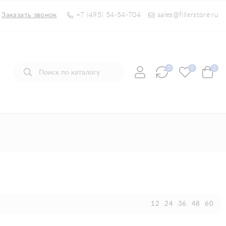
Заказать звонок
+7 (495) 54-54-704
sales@fillerstore.ru
0
0
0
12
24
36
48
60