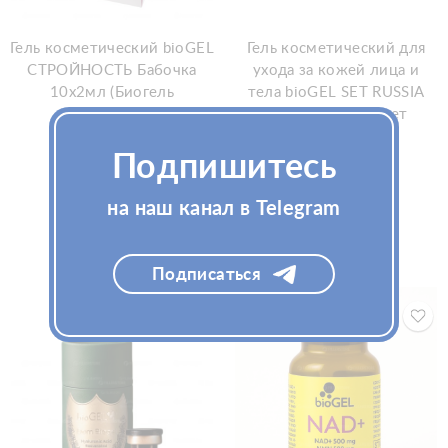
Гель косметический bioGEL
Гель косметический для
СТРОЙНОСТЬ Бабочка
ухода за кожей лица и
10х2мл (Биогель
тела bioGEL SET RUSSIA
Стройность)
3х5мл (Биогель сет
РОССИЯ)
Подпишитесь
на наш канал в Telegram
Подписаться