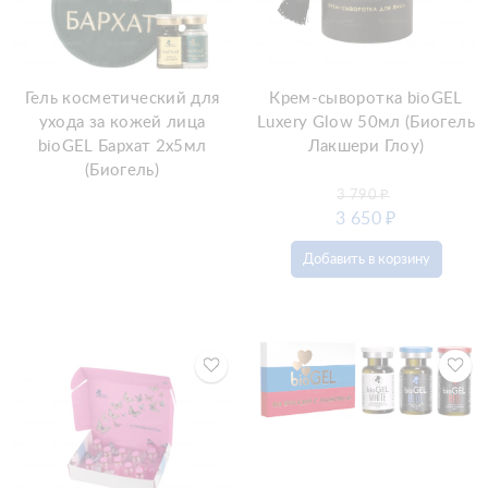
Гель косметический для
Крем-сыворотка bioGEL
ухода за кожей лица
Luxery Glow 50мл (Биогель
bioGEL Бархат 2х5мл
Лакшери Глоу)
(Биогель)
3 790
₽
3 650
₽
Добавить в корзину