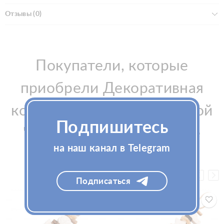
Отзывы (0)
Покупатели, которые
приобрели Декоративная
косичка из мыла с лавандой
Подпишитесь
"Рыбки" La Savonnerie de
на наш канал в Telegram
Nyons, также купили
Подписаться