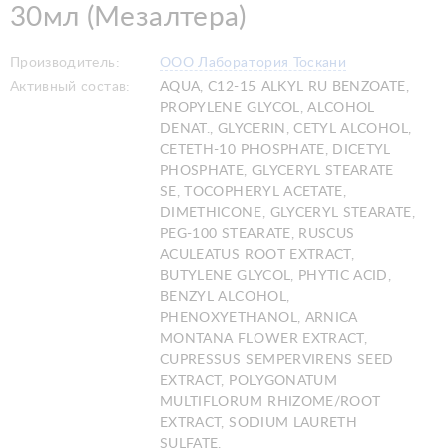
30мл (Мезалтера)
Производитель:
ООО Лаборатория Тоскани
Активный состав:
AQUA, C12-15 ALKYL RU BENZOATE,
PROPYLENE GLYCOL, ALCOHOL
DENAT., GLYCERIN, CETYL ALCOHOL,
CETETH-10 PHOSPHATE, DICETYL
PHOSPHATE, GLYCERYL STEARATE
SE, TOCOPHERYL ACETATE,
DIMETHICONE, GLYCERYL STEARATE,
PEG-100 STEARATE, RUSCUS
ACULEATUS ROOT EXTRACT,
BUTYLENE GLYCOL, PHYTIC ACID,
BENZYL ALCOHOL,
PHENOXYETHANOL, ARNICA
MONTANA FLOWER EXTRACT,
CUPRESSUS SEMPERVIRENS SEED
EXTRACT, POLYGONATUM
MULTIFLORUM RHIZOME/ROOT
EXTRACT, SODIUM LAURETH
SULFATE,