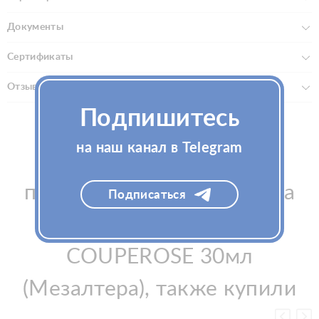
Документы
Сертификаты
Отзывы (0)
Подпишитесь
на наш канал в Telegram
Покупатели, которые
приобрели Крем для лица
Подписаться
Mesaltera Keladerm ANTI
COUPEROSE 30мл
(Мезалтера), также купили