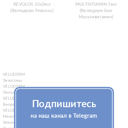
REVOLOS 10х3мл
MULTIVITAMIN 5мл
(Велюдерм Револос)
(Велюдерм Био
Мультивитамин)
VELUDERM
Экзосомы
VELUDERM
Липолитик
VELUDERM
Подпишитесь
Биоревитализанты
VELUDERM
на наш канал в Telegram
Мезотерапия
Veluderm