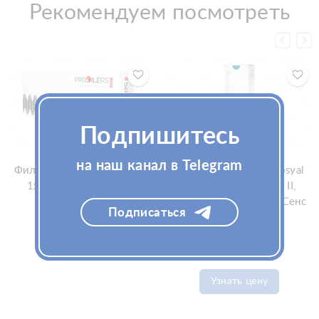
Рекомендуем посмотреть
Подпишитесь
на наш канал в Telegram
Филлер Profillers Medium
Биоревитализант Teosyal
1x1мл (Профиллерс
PureSense Redensity II,
Медиум)
2x1мл (Теосиаль ПурСенс
Подписаться
Реденсити II)
Узнать цену